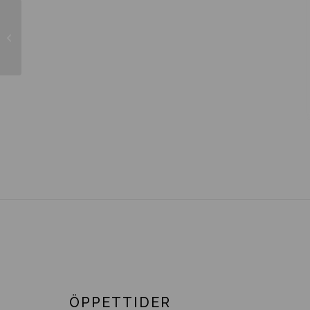
Eriobotrya japonica
ÖPPETTIDER