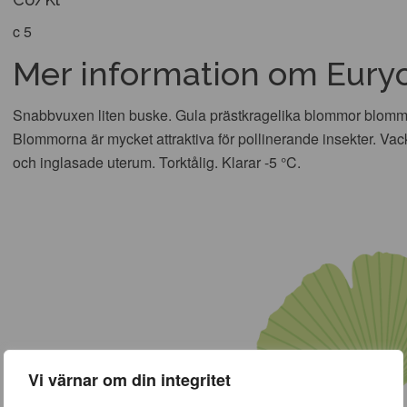
c 5
Mer information om Eury
Snabbvuxen liten buske. Gula prästkragelika blommor blommar
Blommorna är mycket attraktiva för pollinerande insekter. Vack
och inglasade uterum. Torktålig. Klarar -5 °C.
Vi värnar om din integritet