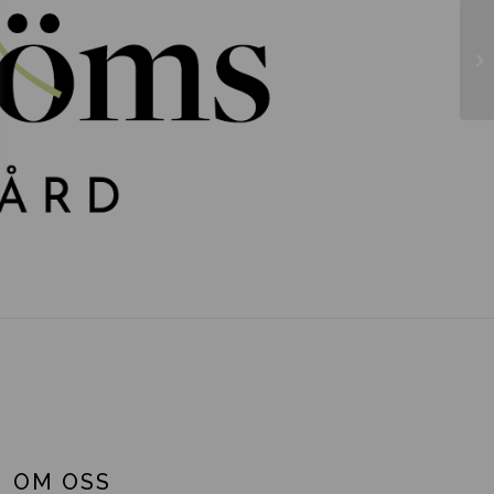
Fa
OM OSS