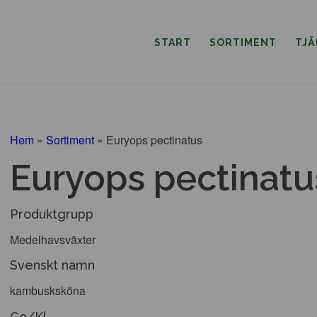
START
SORTIMENT
TJ
Hem
»
Sortiment
»
Euryops pectinatus
Euryops pectinatu
Produktgrupp
Medelhavsväxter
Svenskt namn
kambusksköna
Co/Kl