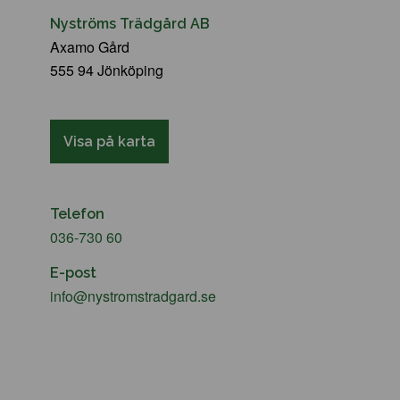
Nyströms Trädgård AB
Axamo Gård
555 94 Jönköping
Visa på karta
Telefon
036-730 60
E-post
info@nystromstradgard.se