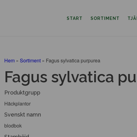
START
SORTIMENT
TJ
Hem
»
Sortiment
»
Fagus sylvatica purpurea
Fagus sylvatica p
Produktgrupp
Häckplantor
Svenskt namn
blodbok
Stamhöjd