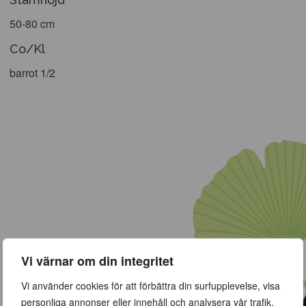
50-80 cm
Co/Kl
barrot 1/2
Vi värnar om din integritet
Vi använder cookies för att förbättra din surfupplevelse, visa
personliga annonser eller innehåll och analysera vår trafik.