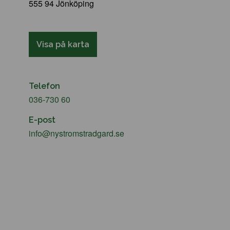
555 94 Jönköping
Visa på karta
Telefon
036-730 60
E-post
info@nystromstradgard.se