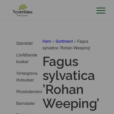
Hem
»
Sortiment
»
Fagus
Stamträd
sylvatica ’Rohan Weeping’
Lövfällande
Fagus
buskar
sylvatica
Vintergröna
lövbuskar
’Rohan
Rhododendron
Weeping’
Barrväxter