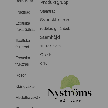
Bärbuskar
Produktgrupp
Stamträd
Fruktträd
Svenskt namn
Exotiska
rödbladig hänbok
fruktträdträd
Stamhöjd
Exotiska
100-125 cm
fruktträd
Co/Kl
Exotiska
c 10
fruktträs
Rosor
Klängväxter
Medelhavsväxter