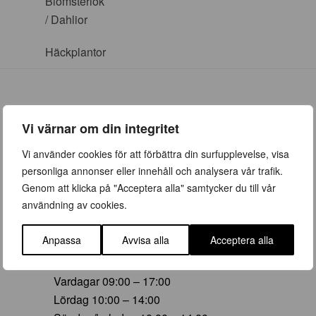
Blomsterlök
/ Dahlior
Häckplantor
Vi värnar om din integritet
ÖPPETTIDER
Vi använder cookies för att förbättra din surfupplevelse, visa
personliga annonser eller innehåll och analysera vår trafik.
Vår (23 mars – 28 juni)
Genom att klicka på "Acceptera alla" samtycker du till vår
Vardagar 09:00 – 19:00
användning av cookies.
Lördag 10:00 – 16:00
Söndag/helgdag 10:00 – 16:00
Anpassa
Avvisa alla
Acceptera alla
Sommar (29 juni – 16 aug)
Vardagar 09:00 – 17:00
Lördag 10:00 – 14:00