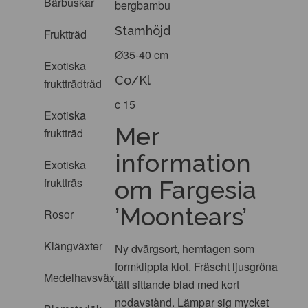
Bärbuskar
bergbambu
Stamhöjd
Fruktträd
Ø35-40 cm
Exotiska
Co/Kl
fruktträdträd
c 15
Exotiska
Mer
fruktträd
information
Exotiska
fruktträs
om Fargesia
’Moontears’
Rosor
Klängväxter
Ny dvärgsort, hemtagen som
formklippta klot. Fräscht ljusgröna
Medelhavsväxter
tätt sittande blad med kort
nodavstånd. Lämpar sig mycket