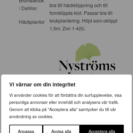
Blomsterlök
bra till häckklippning och till
/ Dahlior
formklippta klot. Passar bra till
krukplantering. Höjd som oklippt
Häckplantor
1,5m. Zon 1-4(5).
Vi värnar om din integritet
Vi använder cookies för att förbättra din surfupplevelse, visa
personliga annonser eller innehåll och analysera vår trafik.
Genom att klicka på "Acceptera alla" samtycker du till vår
användning av cookies.
ÖPPETTIDER
Anpassa
Avvisa alla
Acceptera alla