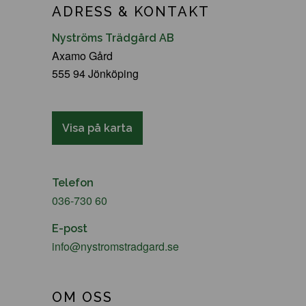
ADRESS & KONTAKT
Nyströms Trädgård AB
Axamo Gård
555 94 Jönköping
Visa på karta
Telefon
036-730 60
E-post
info@nystromstradgard.se
OM OSS