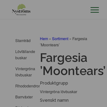
Hem
»
Sortiment
»
Fargesia
Stamträd
’Moontears’
Lövfällande
Fargesia
buskar
’Moontears’
Vintergröna
lövbuskar
Produktgrupp
Rhododendron
Vintergröna lövbuskar
Barrväxter
Svenskt namn