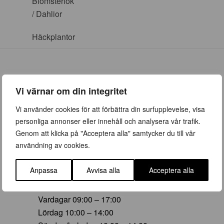
Blomsterlök
/ Dahlior
Häckplantor
Vi värnar om din integritet
ÖPPETTIDER
Vi använder cookies för att förbättra din surfupplevelse, visa
personliga annonser eller innehåll och analysera vår trafik.
Vår (23 mars – 28 juni)
Genom att klicka på "Acceptera alla" samtycker du till vår
Vardagar 09:00 – 19:00
användning av cookies.
Lördag 10:00 – 16:00
Söndag/helgdag 10:00 – 16:00
Anpassa
Avvisa alla
Acceptera alla
Sommar (29 juni – 16 aug)
Vardagar 09:00 – 17:00
Lördag 10:00 – 14:00