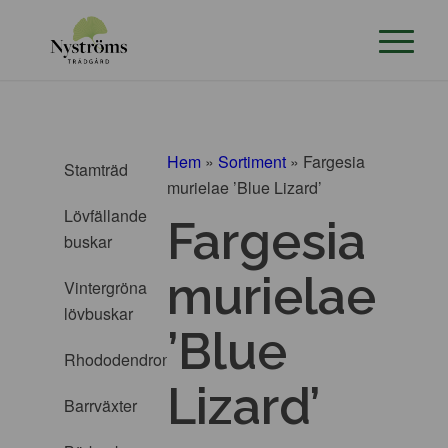
Hem
»
Sortiment
»
Fargesia
Stamträd
murielae ’Blue Lizard’
Lövfällande
Fargesia
buskar
murielae
Vintergröna
lövbuskar
’Blue
Rhododendron
Lizard’
Barrväxter