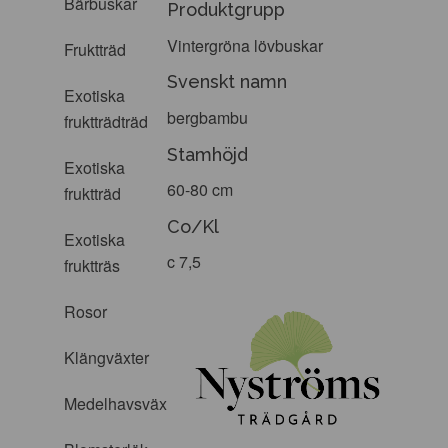
Bärbuskar
Produktgrupp
Vintergröna lövbuskar
Fruktträd
Svenskt namn
Exotiska
bergbambu
fruktträdträd
Stamhöjd
Exotiska
60-80 cm
fruktträd
Co/Kl
Exotiska
c 7,5
fruktträs
Rosor
Klängväxter
Medelhavsväxter