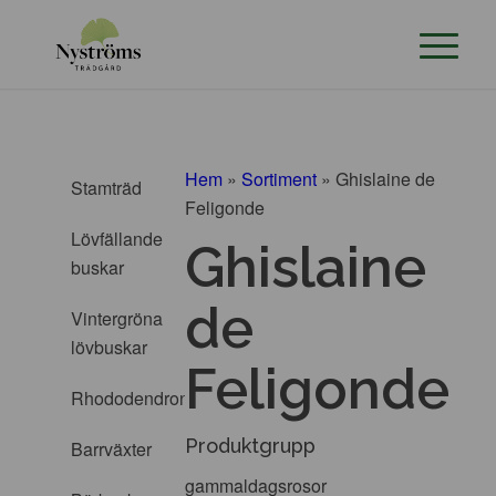
Hem
»
Sortiment
»
Ghislaine de
Stamträd
Feligonde
Lövfällande
Ghislaine
buskar
de
Vintergröna
lövbuskar
Feligonde
Rhododendron
Produktgrupp
Barrväxter
gammaldagsrosor