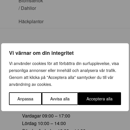
Blomsterlök
/ Dahlior
Häckplantor
Vi värnar om din integritet
ÖPPETTIDER
Vi använder cookies för att förbättra din surfupplevelse, visa
personliga annonser eller innehåll och analysera vår trafik.
Vår (23 mars – 28 juni)
Genom att klicka på "Acceptera alla" samtycker du till vår
Vardagar 09:00 – 19:00
användning av cookies.
Lördag 10:00 – 16:00
Söndag/helgdag 10:00 – 16:00
Anpassa
Avvisa alla
Acceptera alla
Sommar (29 juni – 16 aug)
Vardagar 09:00 – 17:00
Lördag 10:00 – 14:00