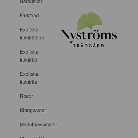
Bärbuskar
Fruktträd
Exotiska
fruktträdträd
Exotiska
fruktträd
Exotiska
fruktträs
Rosor
Klängväxter
Medelhavsväxter