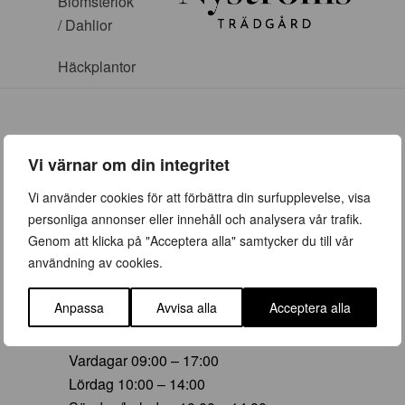
Blomsterlök
/ Dahlior
Häckplantor
Vi värnar om din integritet
ÖPPETTIDER
Vi använder cookies för att förbättra din surfupplevelse, visa
personliga annonser eller innehåll och analysera vår trafik.
Vår (23 mars – 28 juni)
Genom att klicka på "Acceptera alla" samtycker du till vår
Vardagar 09:00 – 19:00
användning av cookies.
Lördag 10:00 – 16:00
Söndag/helgdag 10:00 – 16:00
Anpassa
Avvisa alla
Acceptera alla
Sommar (29 juni – 16 aug)
Vardagar 09:00 – 17:00
Lördag 10:00 – 14:00