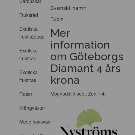
Bärbuskar
Svenskt namn
Fruktträd
P.com
Exotiska
Mer
fruktträdträd
information
Exotiska
om Göteborgs
fruktträd
Diamant 4 års
Exotiska
krona
fruktträs
Mognadstid sept. Zon 1-4.
Rosor
Klängväxter
Medelhavsväxter