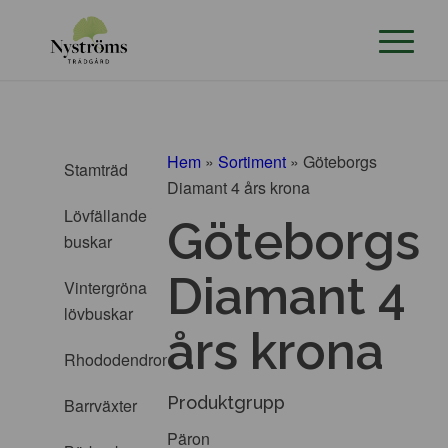
Hem
»
Sortiment
»
Göteborgs
Stamträd
Diamant 4 års krona
Lövfällande
Göteborgs
buskar
Diamant 4
Vintergröna
lövbuskar
års krona
Rhododendron
Produktgrupp
Barrväxter
Päron