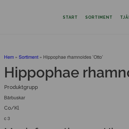
START
SORTIMENT
TJ
Hem
»
Sortiment
»
Hippophae rhamnoides ’Otto’
Hippophae rhamno
Produktgrupp
Bärbuskar
Co/Kl
c 3