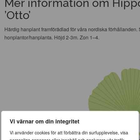
Mer information om Hip
’Otto’
Härdig hanplant framförädlad för våra nordiska förhållanden
honplantor/hanplanta. Höjd 2-3m. Zon 1–4.
Vi värnar om din integritet
Vi använder cookies för att förbättra din surfupplevelse, visa