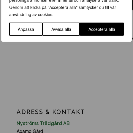
personliga annonser eller innehåll och analysera vår trafik.
Genom att klicka på "Acceptera alla" samtycker du till vår
användning av cookies.
Anpassa
Avvisa alla
Acceptera alla
ADRESS & KONTAKT
Nyströms Trädgård AB
Axamo Gård