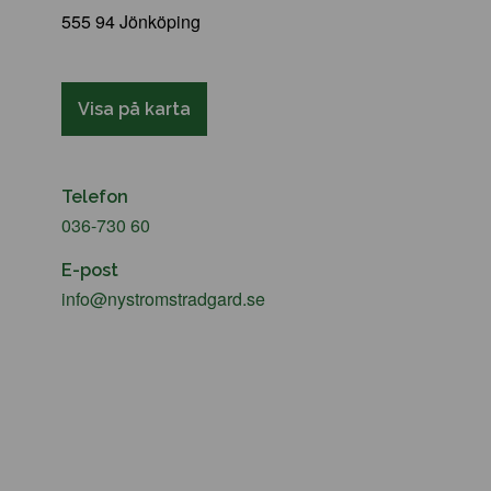
555 94 Jönköping
Visa på karta
Telefon
036-730 60
E-post
info@nystromstradgard.se