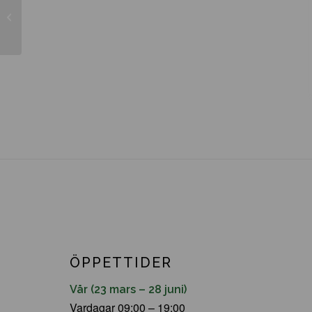
Hippophae rhamnoides ’Leikora’
ÖPPETTIDER
Vår (23 mars – 28 juni)
Vardagar 09:00 – 19:00