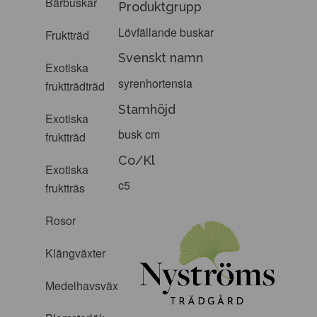
Bärbuskar
Produktgrupp
Lövfällande buskar
Fruktträd
Svenskt namn
Exotiska
syrenhortensia
fruktträdträd
Stamhöjd
Exotiska
busk cm
fruktträd
Co/Kl
Exotiska
c5
fruktträs
Rosor
Klängväxter
Medelhavsväxter