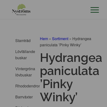
Hem
»
Sortiment
»
Hydrangea
Stamträd
paniculata ’Pinky Winky’
Lövfällande
Hydrangea
buskar
paniculata
Vintergröna
lövbuskar
’Pinky
Rhododendron
Winky’
Barrväxter