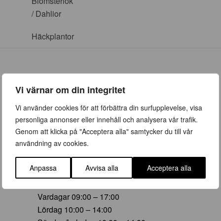
Blomsterlök
/ Dahlior
Häckplantor
Vi värnar om din integritet
ÖPPETTIDER
Vi använder cookies för att förbättra din surfupplevelse, visa
personliga annonser eller innehåll och analysera vår trafik.
Vår (23 mars – 28 juni)
Genom att klicka på "Acceptera alla" samtycker du till vår
Vardagar 09:00 – 19:00
användning av cookies.
Lördag 10:00 – 16:00
Söndag/helgdag 10:00 – 16:00
Anpassa
Avvisa alla
Acceptera alla
Sommar (29 juni – 16 aug)
Vardagar 09:00 – 17:00
Lördag 10:00 – 14:00