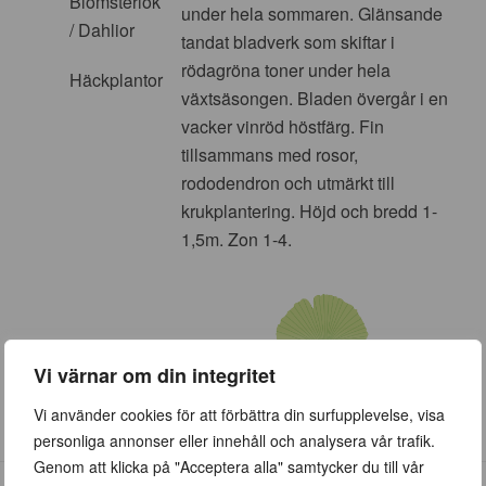
Blomsterlök
under hela sommaren. Glänsande
/ Dahlior
tandat bladverk som skiftar i
rödagröna toner under hela
Häckplantor
växtsäsongen. Bladen övergår i en
vacker vinröd höstfärg. Fin
tillsammans med rosor,
rododendron och utmärkt till
krukplantering. Höjd och bredd 1-
1,5m. Zon 1-4.
Vi värnar om din integritet
Vi använder cookies för att förbättra din surfupplevelse, visa
personliga annonser eller innehåll och analysera vår trafik.
Genom att klicka på "Acceptera alla" samtycker du till vår