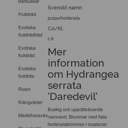
Bärbuskar
Svenskt namn
Fruktträd
purpurhortensia
Exotiska
Co/Kl
fruktträdträd
c 6
Exotiska
Mer
fruktträd
information
Exotiska
om Hydrangea
fruktträs
serrata
Rosor
’Daredevil’
Klängväxter
Buskig och upprättväxande
Medelhavsväxter
namnsort. Blommar med flata
hortensiablommor i rosatoner