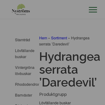
Hem
»
Sortiment
»
Hydrangea
Stamträd
serrata ’Daredevil’
Lövfällande
Hydrangea
buskar
serrata
Vintergröna
lövbuskar
’Daredevil’
Rhododendron
Produktgrupp
Barrväxter
Lövfällande buskar