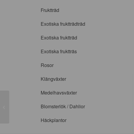
Fruktträd
Exotiska fruktträdträd
Exotiska fruktträd
Exotiska fruktträs
Rosor
Klängväxter
Medelhavsväxter
Blomsterlök / Dahlior
I am Greatfull
Häckplantor