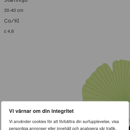
30-40 cm
Co/Kl
c 4,6
Vi värnar om din integritet
Vi använder cookies för att förbättra din surfupplevelse, visa
personliga annonser eller innehåll och analysera vår trafik.