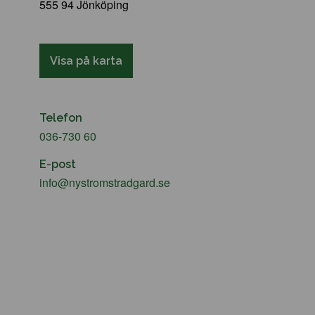
555 94 Jönköping
Visa på karta
Telefon
036-730 60
E-post
info@nystromstradgard.se