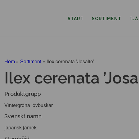
START
SORTIMENT
TJ
Hem
»
Sortiment
»
Ilex cerenata ’Josalie’
Ilex cerenata ’Josal
Produktgrupp
Vintergröna lövbuskar
Svenskt namn
japansk järnek
Stamhöjd