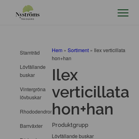
Hem
»
Sortiment
»
Ilex verticillata
Stamträd
hon+han
Lövfällande
Ilex
buskar
verticillata
Vintergröna
lövbuskar
hon+han
Rhododendron
Produktgrupp
Barrväxter
Lövfällande buskar