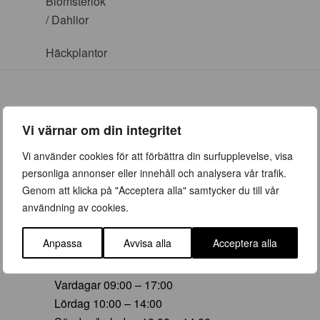
Blomsterlök
/ Dahlior
Häckplantor
Vi värnar om din integritet
ÖPPETTIDER
Vi använder cookies för att förbättra din surfupplevelse, visa
personliga annonser eller innehåll och analysera vår trafik.
Vår (23 mars – 28 juni)
Genom att klicka på "Acceptera alla" samtycker du till vår
Vardagar 09:00 – 19:00
användning av cookies.
Lördag 10:00 – 16:00
Söndag/helgdag 10:00 – 16:00
Anpassa
Avvisa alla
Acceptera alla
Sommar (29 juni – 16 aug)
Vardagar 09:00 – 17:00
Lördag 10:00 – 14:00