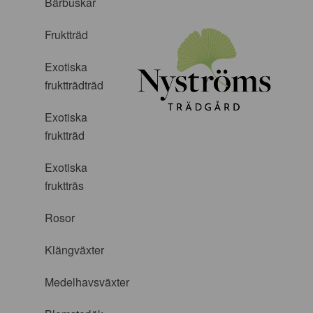
Bärbuskar
Fruktträd
Exotiska
fruktträdträd
Exotiska
fruktträd
Exotiska
fruktträs
Rosor
Klängväxter
Medelhavsväxter