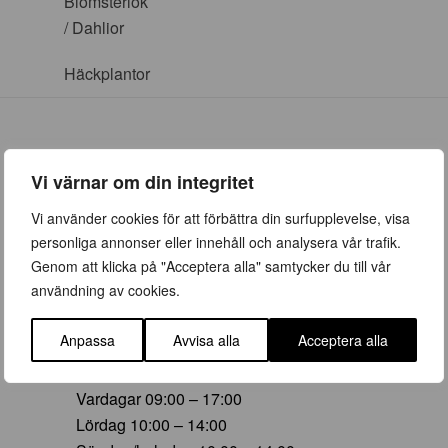
Blomsterlök
/ Dahlior
Häckplantor
Vi värnar om din integritet
ÖPPETTIDER
Vi använder cookies för att förbättra din surfupplevelse, visa
personliga annonser eller innehåll och analysera vår trafik.
Vår (23 mars – 28 juni)
Genom att klicka på "Acceptera alla" samtycker du till vår
Vardagar 09:00 – 19:00
användning av cookies.
Lördag 10:00 – 16:00
Söndag/helgdag 10:00 – 16:00
Anpassa
Avvisa alla
Acceptera alla
Sommar (29 juni – 16 aug)
Vardagar 09:00 – 17:00
Lördag 10:00 – 14:00