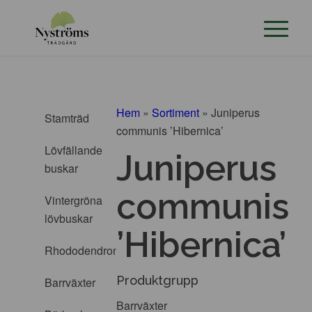
Hem
»
Sortiment
»
Juniperus
Stamträd
communis ’Hibernica’
Lövfällande
Juniperus
buskar
communis
Vintergröna
lövbuskar
’Hibernica’
Rhododendron
Produktgrupp
Barrväxter
Barrväxter