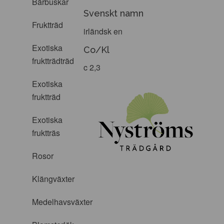
Bärbuskar
Svenskt namn
Fruktträd
irländsk en
Exotiska
Co/Kl
fruktträdträd
c 2,3
Exotiska
fruktträd
Exotiska
fruktträs
Rosor
Klängväxter
Medelhavsväxter