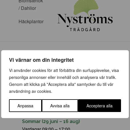
Blomsterlök
/ Dahlior
Häckplantor
Vi värnar om din integritet
Vi använder cookies för att förbättra din surfupplevelse, visa
ÖPPETTIDER
personliga annonser eller innehåll och analysera vår trafik.
Genom att klicka på "Acceptera alla" samtycker du till vår
Vår (23 mars – 28 juni)
användning av cookies.
Vardagar 09:00 – 19:00
Lördag 10:00 – 16:00
Anpassa
Avvisa alla
Acceptera alla
Söndag/helgdag 10:00 – 16:00
Sommar (29 juni – 16 aug)
Vardagar 09:00 – 17:00