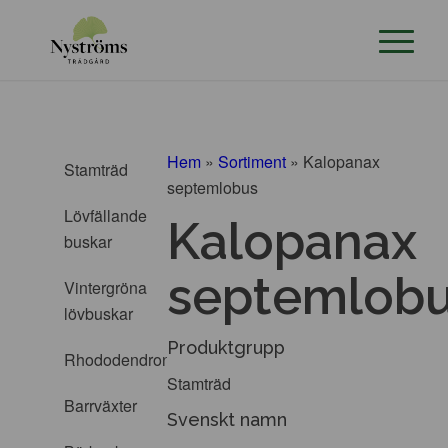
Hem
»
Sortiment
»
Kalopanax
Stamträd
septemlobus
Lövfällande
Kalopanax
buskar
septemlob
Vintergröna
lövbuskar
Produktgrupp
Rhododendron
Stamträd
Barrväxter
Svenskt namn