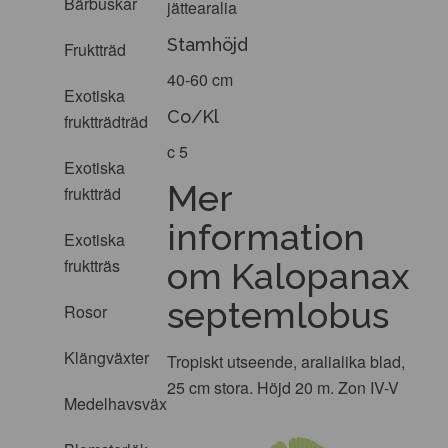
Bärbuskar
jättearalia
Stamhöjd
Fruktträd
40-60 cm
Exotiska
Co/Kl
fruktträdträd
c 5
Exotiska
Mer
fruktträd
information
Exotiska
fruktträs
om Kalopanax
septemlobus
Rosor
Klängväxter
Tropiskt utseende, aralialika blad,
25 cm stora. Höjd 20 m. Zon IV-V
Medelhavsväxter