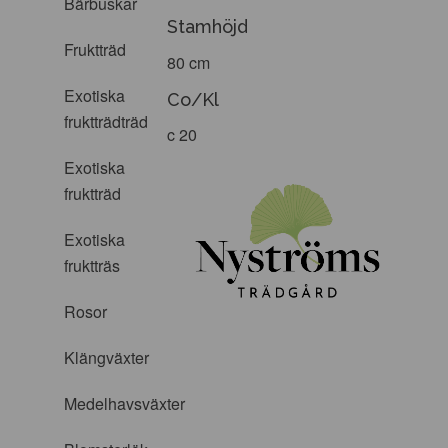
Bärbuskar
Stamhöjd
Fruktträd
80 cm
Exotiska
Co/Kl
fruktträdträd
c 20
Exotiska
fruktträd
Exotiska
fruktträs
Rosor
Klängväxter
Medelhavsväxter