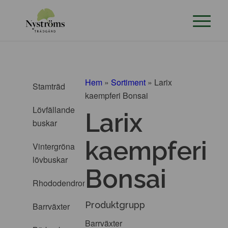
Hem
»
Sortiment
»
Larix
Stamträd
kaempferi Bonsai
Lövfällande
Larix
buskar
kaempferi
Vintergröna
lövbuskar
Bonsai
Rhododendron
Produktgrupp
Barrväxter
Barrväxter