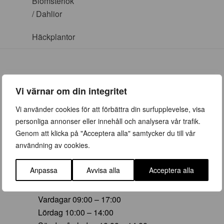
Blomsterlök
/ Dahlior
Häckplantor
Vi värnar om din integritet
ÖPPETTIDER
Vi använder cookies för att förbättra din surfupplevelse, visa
personliga annonser eller innehåll och analysera vår trafik.
Vår (23 mars – 28 juni)
Genom att klicka på "Acceptera alla" samtycker du till vår
Vardagar 09:00 – 19:00
användning av cookies.
Lördag 10:00 – 16:00
Söndag/helgdag 10:00 – 16:00
Anpassa
Avvisa alla
Acceptera alla
Sommar (29 juni – 16 aug)
Vardagar 09:00 – 17:00
Lördag 10:00 – 14:00