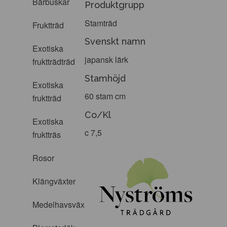
Bärbuskar
Produktgrupp
Stamträd
Fruktträd
Svenskt namn
Exotiska
japansk lärk
fruktträdträd
Stamhöjd
Exotiska
60 stam cm
fruktträd
Co/Kl
Exotiska
c 7,5
fruktträs
Rosor
Klängväxter
Medelhavsväxter