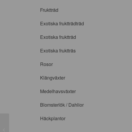
Fruktträd
Exotiska fruktträdträd
Exotiska fruktträd
Exotiska fruktträs
Rosor
Klängväxter
Medelhavsväxter
Blomsterlök / Dahlior
Häckplantor
Katja Spalje