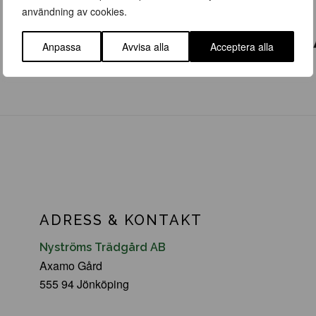
användning av cookies.
Anpassa
Avvisa alla
Acceptera alla
ADRESS & KONTAKT
Nyströms Trädgård AB
Axamo Gård
555 94 Jönköping