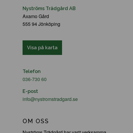
Nyströms Trädgård AB
Axamo Gård
555 94 Jönköping
Visa på karta
Telefon
036-730 60
E-post
info@nystromstradgard.se
OM OSS
Nyströms Trädgård har varit verksamma