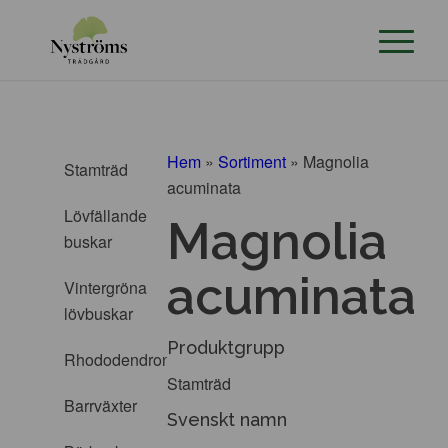
Hem
»
Sortiment
»
Magnolia
Stamträd
acuminata
Lövfällande
Magnolia
buskar
acuminata
Vintergröna
lövbuskar
Produktgrupp
Rhododendron
Stamträd
Barrväxter
Svenskt namn