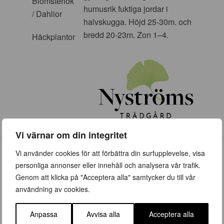
Blomsterlök
humusrik fuktiga jordar i
/ Dahlior
halvskugga. Höjd 25-30m. och
bredd 20-23m. Zon 1–4.
Häckplantor
Vi värnar om din integritet
Vi använder cookies för att förbättra din surfupplevelse, visa
personliga annonser eller innehåll och analysera vår trafik.
Genom att klicka på "Acceptera alla" samtycker du till vår
användning av cookies.
ÖPPETTIDER
Anpassa
Avvisa alla
Acceptera alla
Vår (23 mars – 28 juni)