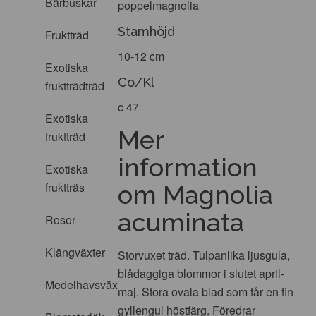
Bärbuskar
poppelmagnolia
Stamhöjd
Fruktträd
10-12 cm
Exotiska
Co/Kl
fruktträdträd
c 47
Exotiska
Mer
fruktträd
information
Exotiska
fruktträs
om Magnolia
acuminata
Rosor
Klängväxter
Storvuxet träd. Tulpanlika ljusgula,
blådaggiga blommor i slutet april-
Medelhavsväxter
maj. Stora ovala blad som får en fin
gyllengul höstfärg. Föredrar