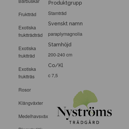
Bärbuskar
Produktgrupp
Stamträd
Fruktträd
Svenskt namn
Exotiska
paraplymagnolia
fruktträdträd
Stamhöjd
Exotiska
200-240 cm
fruktträd
Co/Kl
Exotiska
c 7,5
fruktträs
Rosor
Klängväxter
Medelhavsväxter