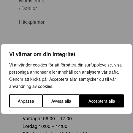
Blomsterlök
/ Dahlior
Häckplantor
Vi värnar om din integritet
ÖPPETTIDER
Vi använder cookies för att förbättra din surfupplevelse, visa
personliga annonser eller innehåll och analysera vår trafik.
Vår (23 mars – 28 juni)
Genom att klicka på "Acceptera alla" samtycker du till vår
Vardagar 09:00 – 19:00
användning av cookies.
Lördag 10:00 – 16:00
Söndag/helgdag 10:00 – 16:00
Anpassa
Avvisa alla
Acceptera alla
Sommar (29 juni – 16 aug)
Vardagar 09:00 – 17:00
Lördag 10:00 – 14:00