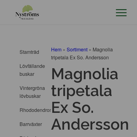
Hem
»
Sortiment
»
Magnolia
Stamträd
tripetala Ex So. Andersson
Lövfällande
Magnolia
buskar
tripetala
Vintergröna
lövbuskar
Ex So.
Rhododendron
Andersson
Barrväxter