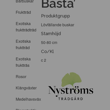
Bästa’
Bärbuskar
Fruktträd
Produktgrupp
Exotiska
Lövfällande buskar
fruktträdträd
Stamhöjd
Exotiska
50-80 cm
fruktträd
Co/Kl
Exotiska
c 2
fruktträs
Rosor
Klängväxter
Medelhavsväxter