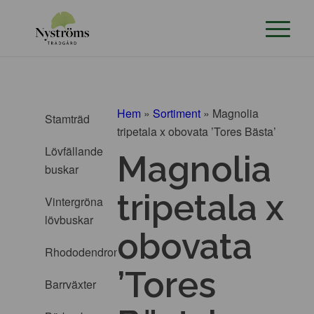
Hem
»
Sortiment
»
Magnolia
Stamträd
tripetala x obovata ’Tores Bästa’
Lövfällande
Magnolia
buskar
tripetala x
Vintergröna
lövbuskar
obovata
Rhododendron
’Tores
Barrväxter