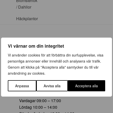
Blomsterlök
/ Dahlior
Häckplantor
Vi värnar om din integritet
ÖPPETTIDER
Vi använder cookies för att förbättra din surfupplevelse, visa
personliga annonser eller innehåll och analysera vår trafik.
Vår (23 mars – 28 juni)
Genom att klicka på "Acceptera alla" samtycker du till vår
Vardagar 09:00 – 19:00
användning av cookies.
Lördag 10:00 – 16:00
Söndag/helgdag 10:00 – 16:00
Anpassa
Avvisa alla
Acceptera alla
Sommar (29 juni – 16 aug)
Vardagar 09:00 – 17:00
Lördag 10:00 – 14:00