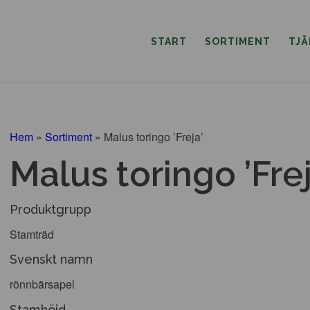
START
SORTIMENT
TJ
Hem
»
Sortiment
»
Malus toringo ’Freja’
Malus toringo ’Frej
Produktgrupp
Stamträd
Svenskt namn
rönnbärsapel
Stamhöjd