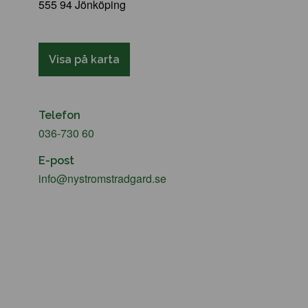
555 94 Jönköping
Visa på karta
Telefon
036-730 60
E-post
info@nystromstradgard.se