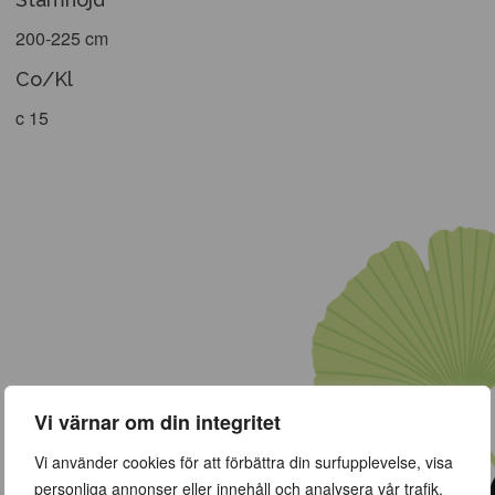
200-225 cm
Co/Kl
c 15
Vi värnar om din integritet
Vi använder cookies för att förbättra din surfupplevelse, visa
personliga annonser eller innehåll och analysera vår trafik.