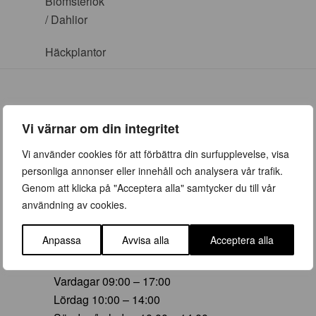
Blomsterlök
/ Dahlior
Häckplantor
Vi värnar om din integritet
ÖPPETTIDER
Vi använder cookies för att förbättra din surfupplevelse, visa
personliga annonser eller innehåll och analysera vår trafik.
Vår (23 mars – 28 juni)
Genom att klicka på "Acceptera alla" samtycker du till vår
Vardagar 09:00 – 19:00
användning av cookies.
Lördag 10:00 – 16:00
Söndag/helgdag 10:00 – 16:00
Anpassa
Avvisa alla
Acceptera alla
Sommar (29 juni – 16 aug)
Vardagar 09:00 – 17:00
Lördag 10:00 – 14:00