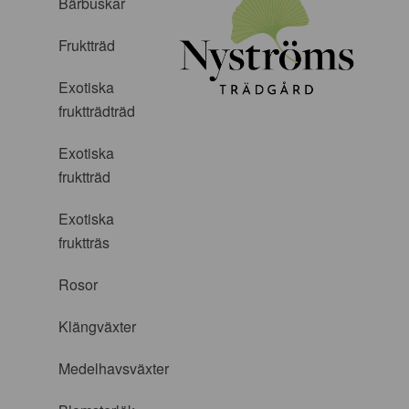
Bärbuskar
Fruktträd
Exotiska
fruktträdträd
Exotiska
fruktträd
Exotiska
fruktträs
Rosor
Klängväxter
Medelhavsväxter