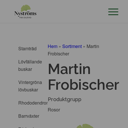
Hem
»
Sortiment
»
Martin
Stamträd
Frobischer
Lövfällande
Martin
buskar
Frobischer
Vintergröna
lövbuskar
Produktgrupp
Rhododendron
Rosor
Barrväxter