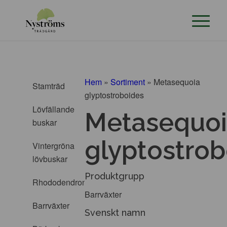
Hem
»
Sortiment
»
Metasequoia
Stamträd
glyptostroboides
Lövfällande
Metasequo
buskar
glyptostrob
Vintergröna
lövbuskar
Produktgrupp
Rhododendron
Barrväxter
Barrväxter
Svenskt namn