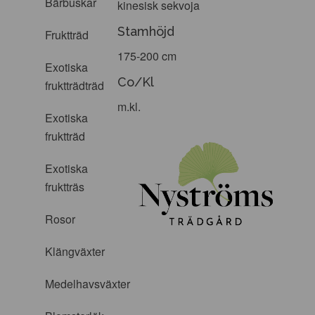
Bärbuskar
kinesisk sekvoja
Stamhöjd
Fruktträd
175-200 cm
Exotiska
Co/Kl
fruktträdträd
m.kl.
Exotiska
fruktträd
Exotiska
fruktträs
Rosor
Klängväxter
Medelhavsväxter