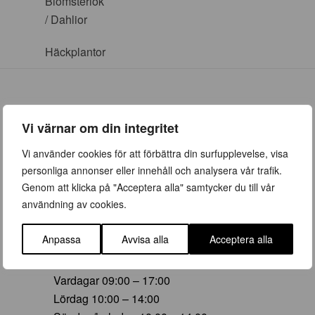
Blomsterlök
/ Dahlior
Häckplantor
Vi värnar om din integritet
ÖPPETTIDER
Vi använder cookies för att förbättra din surfupplevelse, visa
personliga annonser eller innehåll och analysera vår trafik.
Vår (23 mars – 28 juni)
Genom att klicka på "Acceptera alla" samtycker du till vår
Vardagar 09:00 – 19:00
användning av cookies.
Lördag 10:00 – 16:00
Söndag/helgdag 10:00 – 16:00
Anpassa
Avvisa alla
Acceptera alla
Sommar (29 juni – 16 aug)
Vardagar 09:00 – 17:00
Lördag 10:00 – 14:00