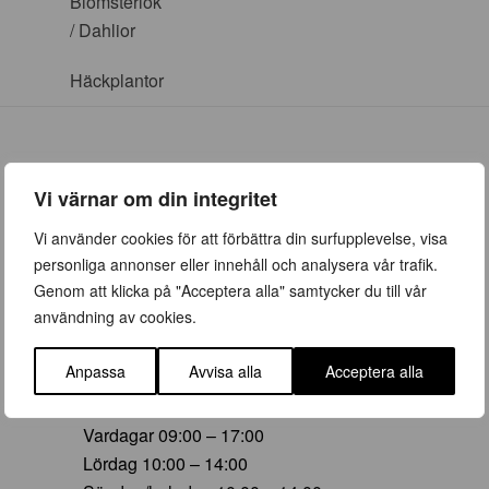
Blomsterlök
/ Dahlior
Häckplantor
Vi värnar om din integritet
ÖPPETTIDER
Vi använder cookies för att förbättra din surfupplevelse, visa
personliga annonser eller innehåll och analysera vår trafik.
Vår (23 mars – 28 juni)
Genom att klicka på "Acceptera alla" samtycker du till vår
Vardagar 09:00 – 19:00
användning av cookies.
Lördag 10:00 – 16:00
Söndag/helgdag 10:00 – 16:00
Anpassa
Avvisa alla
Acceptera alla
Sommar (29 juni – 16 aug)
Vardagar 09:00 – 17:00
Lördag 10:00 – 14:00