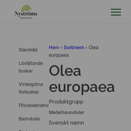
Hem
»
Sortiment
»
Olea
Stamträd
europaea
Lövfällande
Olea
buskar
europaea
Vintergröna
lövbuskar
Produktgrupp
Rhododendron
Medelhavsväxter
Barrväxter
Svenskt namn