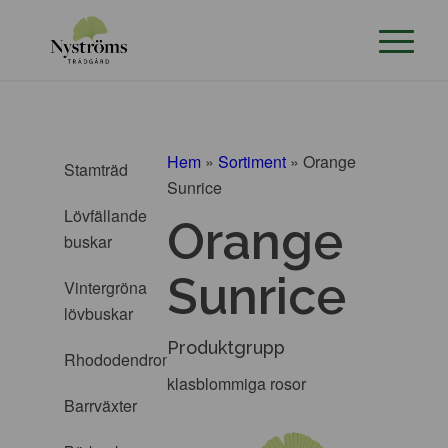
Hem
»
Sortiment
»
Orange
Stamträd
Sunrice
Lövfällande
Orange
buskar
Sunrice
Vintergröna
lövbuskar
Produktgrupp
Rhododendron
klasblommiga rosor
Barrväxter