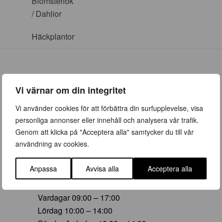
Blomsterlök
/ Dahlior
Häckplantor
Vi värnar om din integritet
ÖPPETTIDER
Vi använder cookies för att förbättra din surfupplevelse, visa
personliga annonser eller innehåll och analysera vår trafik.
Vår (23 mars – 28 juni)
Genom att klicka på "Acceptera alla" samtycker du till vår
Vardagar 09:00 – 19:00
användning av cookies.
Lördag 10:00 – 16:00
Söndag/helgdag 10:00 – 16:00
Anpassa
Avvisa alla
Acceptera alla
Sommar (29 juni – 16 aug)
Vardagar 09:00 – 17:00
Lördag 10:00 – 14:00