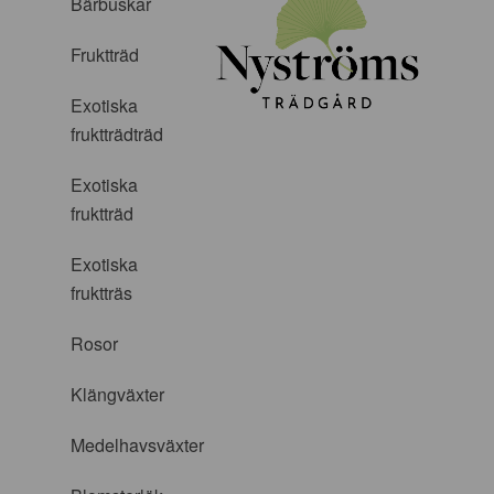
Bärbuskar
Fruktträd
Exotiska
fruktträdträd
Exotiska
fruktträd
Exotiska
fruktträs
Rosor
Klängväxter
Medelhavsväxter