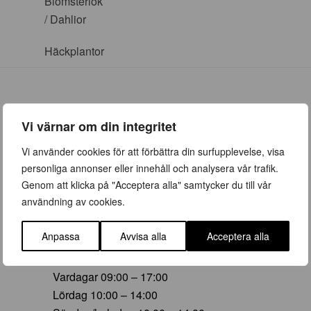
Blomsterlök
/ Dahlior
Häckplantor
Vi värnar om din integritet
ÖPPETTIDER
Vi använder cookies för att förbättra din surfupplevelse, visa
personliga annonser eller innehåll och analysera vår trafik.
Vår (23 mars – 28 juni)
Genom att klicka på "Acceptera alla" samtycker du till vår
Vardagar 09:00 – 19:00
användning av cookies.
Lördag 10:00 – 16:00
Söndag/helgdag 10:00 – 16:00
Anpassa
Avvisa alla
Acceptera alla
Sommar (29 juni – 16 aug)
Vardagar 09:00 – 17:00
Lördag 10:00 – 14:00