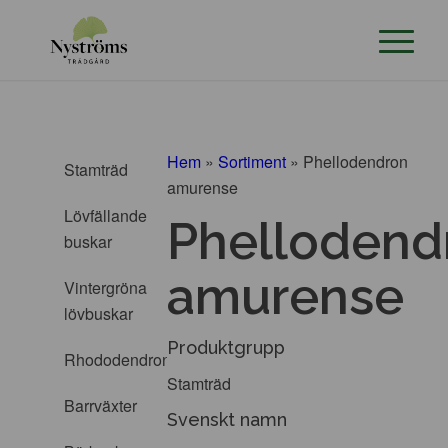
Hem
»
Sortiment
»
Phellodendron
Stamträd
amurense
Lövfällande
Phellodend
buskar
amurense
Vintergröna
lövbuskar
Produktgrupp
Rhododendron
Stamträd
Barrväxter
Svenskt namn