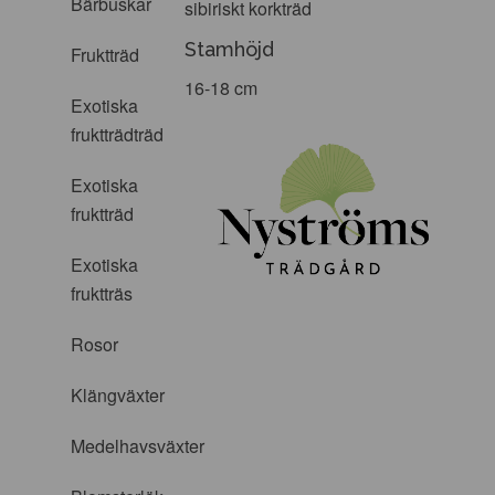
Bärbuskar
sibiriskt korkträd
Stamhöjd
Fruktträd
16-18 cm
Exotiska
fruktträdträd
Exotiska
fruktträd
Exotiska
fruktträs
Rosor
Klängväxter
Medelhavsväxter