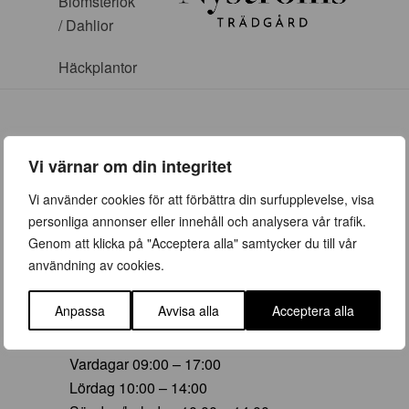
Blomsterlök
/ Dahlior
Häckplantor
Vi värnar om din integritet
ÖPPETTIDER
Vi använder cookies för att förbättra din surfupplevelse, visa
personliga annonser eller innehåll och analysera vår trafik.
Vår (23 mars – 28 juni)
Genom att klicka på "Acceptera alla" samtycker du till vår
Vardagar 09:00 – 19:00
användning av cookies.
Lördag 10:00 – 16:00
Söndag/helgdag 10:00 – 16:00
Anpassa
Avvisa alla
Acceptera alla
Sommar (29 juni – 16 aug)
Vardagar 09:00 – 17:00
Lördag 10:00 – 14:00