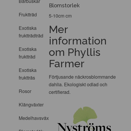
Bärbuskar
Blomstorlek
Fruktträd
5-10cm cm
Mer
Exotiska
fruktträdträd
information
Exotiska
om Phyllis
fruktträd
Farmer
Exotiska
Förtjusande näckrosblommande
fruktträs
dahlia. Ekologiskt odlad och
Rosor
certifierad.
Klängväxter
Medelhavsväxter