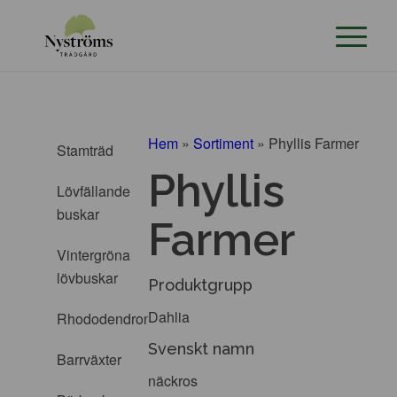
Hem
»
Sortiment
»
Phyllis Farmer
Stamträd
Phyllis
Lövfällande
buskar
Farmer
Vintergröna
lövbuskar
Produktgrupp
Dahlia
Rhododendron
Svenskt namn
Barrväxter
näckros