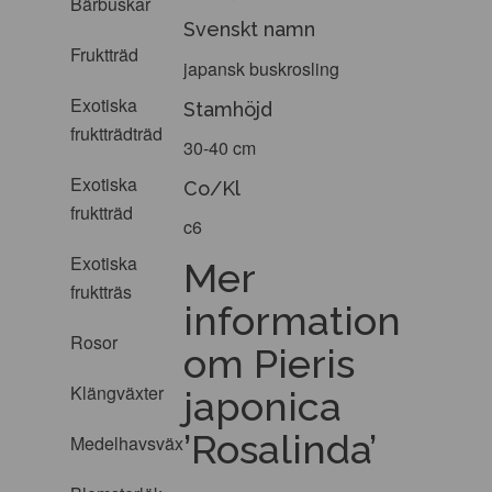
Bärbuskar
Svenskt namn
Fruktträd
japansk buskrosling
Exotiska
Stamhöjd
fruktträdträd
30-40 cm
Exotiska
Co/Kl
fruktträd
c6
Exotiska
Mer
fruktträs
information
Rosor
om Pieris
Klängväxter
japonica
’Rosalinda’
Medelhavsväxter