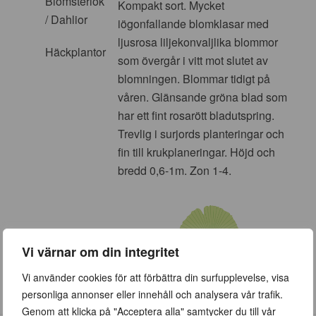
Blomsterlök
Kompakt sort. Mycket
/ Dahlior
iögonfallande blomklasar med
ljusrosa liljekonvaljlika blommor
Häckplantor
som övergår i vitt mot slutet av
blomningen. Blommar tidigt på
våren. Glänsande gröna blad som
har ett fint rosarött bladutspring.
Trevlig i surjords planteringar och
fin till krukplaneringar. Höjd och
bredd 0,6-1m. Zon 1-4.
Vi värnar om din integritet
Vi använder cookies för att förbättra din surfupplevelse, visa
personliga annonser eller innehåll och analysera vår trafik.
Genom att klicka på "Acceptera alla" samtycker du till vår