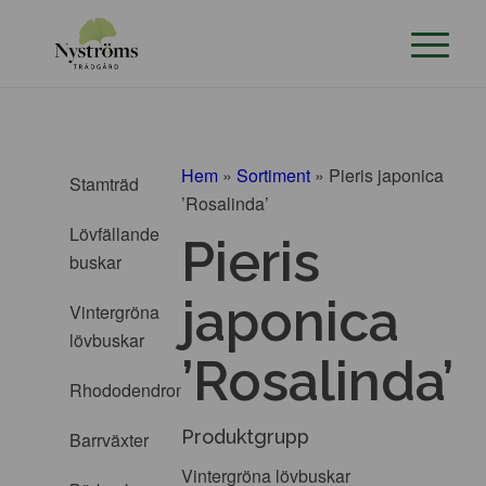
Hem
»
Sortiment
»
Pieris japonica
Stamträd
’Rosalinda’
Lövfällande
Pieris
buskar
japonica
Vintergröna
lövbuskar
’Rosalinda’
Rhododendron
Produktgrupp
Barrväxter
Vintergröna lövbuskar