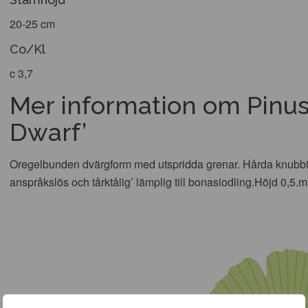
20-25 cm
Co/Kl
c 3,7
Mer information om Pinus
Dwarf’
Oregelbunden dvärgform med utspridda grenar. Hårda knubbiga
anspråkslös och tårktålig’ lämplig till bonasiodling.Höjd 0,5.