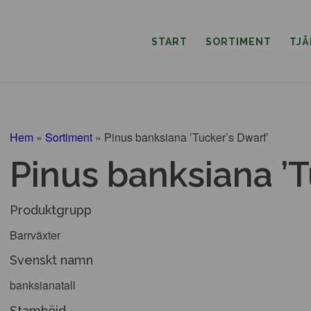
START
SORTIMENT
TJ
Hem
»
Sortiment
»
Pinus banksiana ’Tucker’s Dwarf’
Pinus banksiana ’T
Produktgrupp
Barrväxter
Svenskt namn
banksianatall
Stamhöjd