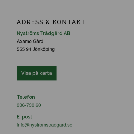
ADRESS & KONTAKT
Nyströms Trädgård AB
Axamo Gård
555 94 Jönköping
Visa på karta
Telefon
036-730 60
E-post
info@nystromstradgard.se