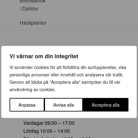
Blomsterlök
/ Dahlior
Häckplantor
Vi värnar om din integritet
ÖPPETTIDER
Vi använder cookies för att förbättra din surfupplevelse, visa
personliga annonser eller innehåll och analysera vår trafik.
Vår (23 mars – 28 juni)
Genom att klicka på "Acceptera alla" samtycker du till vår
Vardagar 09:00 – 19:00
användning av cookies.
Lördag 10:00 – 16:00
Söndag/helgdag 10:00 – 16:00
Anpassa
Avvisa alla
Acceptera alla
Sommar (29 juni – 16 aug)
Vardagar 09:00 – 17:00
Lördag 10:00 – 14:00