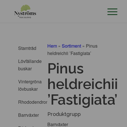
Hem
»
Sortiment
»
Pinus
Stamträd
heldreichii ’Fastigiata’
Lövfällande
Pinus
buskar
heldreichii
Vintergröna
lövbuskar
’Fastigiata’
Rhododendron
Produktgrupp
Barrväxter
Barrväxter