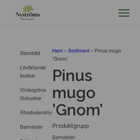
Hem
»
Sortiment
»
Pinus mugo
Stamträd
’Gnom’
Lövfällande
Pinus
buskar
mugo
Vintergröna
lövbuskar
’Gnom’
Rhododendron
Produktgrupp
Barrväxter
Barrväxter