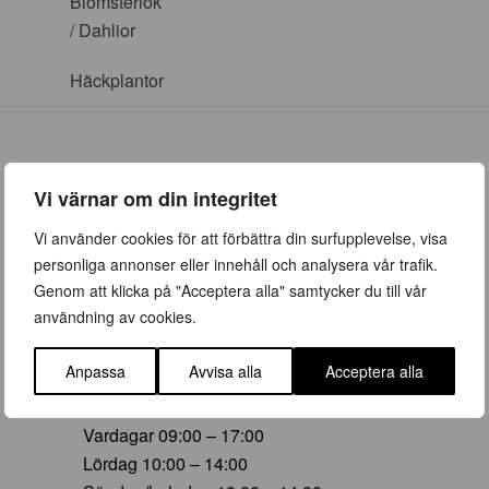
Blomsterlök
/ Dahlior
Häckplantor
Vi värnar om din integritet
ÖPPETTIDER
Vi använder cookies för att förbättra din surfupplevelse, visa
personliga annonser eller innehåll och analysera vår trafik.
Vår (23 mars – 28 juni)
Genom att klicka på "Acceptera alla" samtycker du till vår
Vardagar 09:00 – 19:00
användning av cookies.
Lördag 10:00 – 16:00
Söndag/helgdag 10:00 – 16:00
Anpassa
Avvisa alla
Acceptera alla
Sommar (29 juni – 16 aug)
Vardagar 09:00 – 17:00
Lördag 10:00 – 14:00