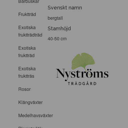
Bärbuskar
Svenskt namn
Fruktträd
bergtall
Exotiska
Stamhöjd
fruktträdträd
40-50 cm
Exotiska
fruktträd
Exotiska
fruktträs
Rosor
Klängväxter
Medelhavsväxter