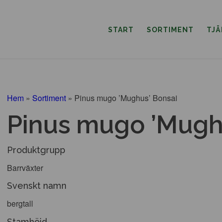
START
SORTIMENT
TJ
Hem
»
Sortiment
»
Pinus mugo ’Mughus’ Bonsai
Pinus mugo ’Mugh
Produktgrupp
Barrväxter
Svenskt namn
bergtall
Stamhöjd