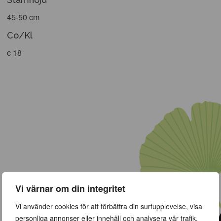
45-50 cm
Co/Kl
c 18
Vi värnar om din integritet
Vi använder cookies för att förbättra din surfupplevelse, visa
personliga annonser eller innehåll och analysera vår trafik.