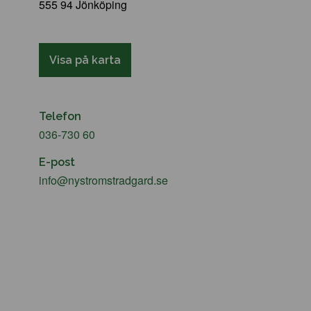
555 94 Jönköping
Visa på karta
Telefon
036-730 60
E-post
info@nystromstradgard.se