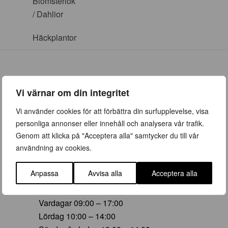
Blomsterlök
/ Dahlior
Häckplantor
Vi värnar om din integritet
ÖPPETTIDER
Vi använder cookies för att förbättra din surfupplevelse, visa
personliga annonser eller innehåll och analysera vår trafik.
Vår (23 mars – 28 juni)
Genom att klicka på "Acceptera alla" samtycker du till vår
Vardagar 09:00 – 19:00
användning av cookies.
Lördag 10:00 – 16:00
Söndag/helgdag 10:00 – 16:00
Anpassa
Avvisa alla
Acceptera alla
Sommar (29 juni – 16 aug)
Vardagar 09:00 – 17:00
Lördag 10:00 – 14:00