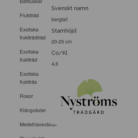
Bärbuskar
Svenskt namn
Fruktträd
bergtall
Exotiska
Stamhöjd
fruktträdträd
20-25 cm
Exotiska
Co/Kl
fruktträd
4.6
Exotiska
fruktträs
Rosor
Klängväxter
Medelhavsväxter