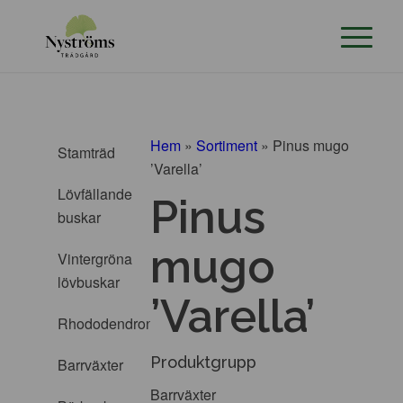
Hem
»
Sortiment
»
Pinus mugo
Stamträd
’Varella’
Lövfällande
Pinus
buskar
mugo
Vintergröna
lövbuskar
’Varella’
Rhododendron
Produktgrupp
Barrväxter
Barrväxter