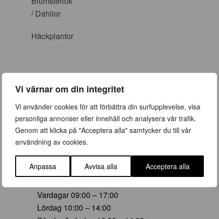
Blomsterlök
/ Dahlior
Häckplantor
Vi värnar om din integritet
ÖPPETTIDER
Vi använder cookies för att förbättra din surfupplevelse, visa
personliga annonser eller innehåll och analysera vår trafik.
Vår (23 mars – 28 juni)
Genom att klicka på "Acceptera alla" samtycker du till vår
Vardagar 09:00 – 19:00
användning av cookies.
Lördag 10:00 – 16:00
Söndag/helgdag 10:00 – 16:00
Anpassa
Avvisa alla
Acceptera alla
Sommar (29 juni – 16 aug)
Vardagar 09:00 – 17:00
Lördag 10:00 – 14:00