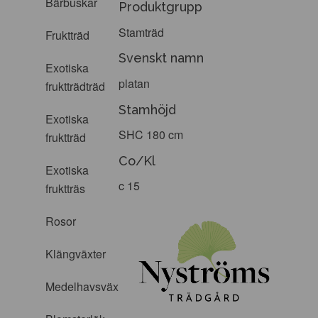
Bärbuskar
Produktgrupp
Stamträd
Fruktträd
Svenskt namn
Exotiska
platan
fruktträdträd
Stamhöjd
Exotiska
SHC 180 cm
fruktträd
Co/Kl
Exotiska
c 15
fruktträs
Rosor
Klängväxter
Medelhavsväxter