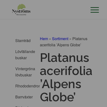
Hem
»
Sortiment
»
Platanus
Stamträd
acerifolia ’Alpens Globe’
Lövfällande
Platanus
buskar
acerifolia
Vintergröna
lövbuskar
’Alpens
Rhododendron
Globe’
Barrväxter