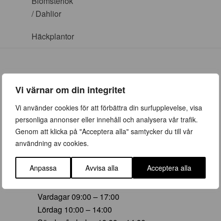
Blomsterlök
/ Dahlior
Häckplantor
Vi värnar om din integritet
ÖPPETTIDER
Vi använder cookies för att förbättra din surfupplevelse, visa
personliga annonser eller innehåll och analysera vår trafik.
Vår (23 mars – 28 juni)
Genom att klicka på "Acceptera alla" samtycker du till vår
Vardagar 09:00 – 19:00
användning av cookies.
Lördag 10:00 – 16:00
Söndag/helgdag 10:00 – 16:00
Anpassa
Avvisa alla
Acceptera alla
Sommar (29 juni – 16 aug)
Vardagar 09:00 – 17:00
Lördag 10:00 – 14:00