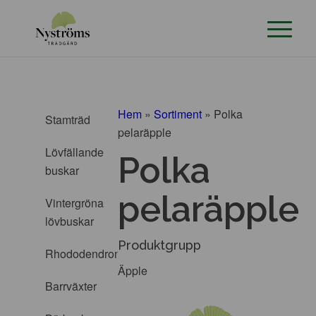
Hem
»
Sortiment
»
Polka
Stamträd
pelaräpple
Lövfällande
Polka
buskar
pelaräpple
Vintergröna
lövbuskar
Produktgrupp
Rhododendron
Äpple
Barrväxter