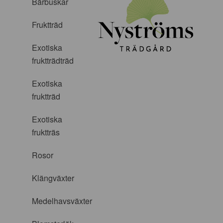
Bärbuskar
Fruktträd
Exotiska
fruktträdträd
Exotiska
fruktträd
Exotiska
fruktträs
Rosor
Klängväxter
Medelhavsväxter