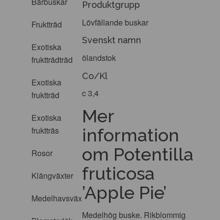
Bärbuskar
Produktgrupp
Lövfällande buskar
Fruktträd
Svenskt namn
Exotiska
ölandstok
fruktträdträd
Co/Kl
Exotiska
c 3,4
fruktträd
Mer
Exotiska
information
fruktträs
om Potentilla
Rosor
fruticosa
Klängväxter
’Apple Pie’
Medelhavsväxter
Medelhög buske. Rikblommig