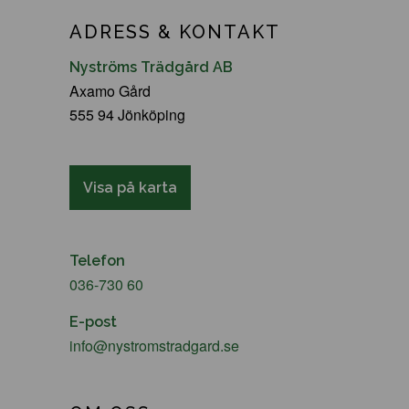
ADRESS & KONTAKT
Nyströms Trädgård AB
Axamo Gård
555 94 Jönköping
Visa på karta
Telefon
036-730 60
E-post
info@nystromstradgard.se