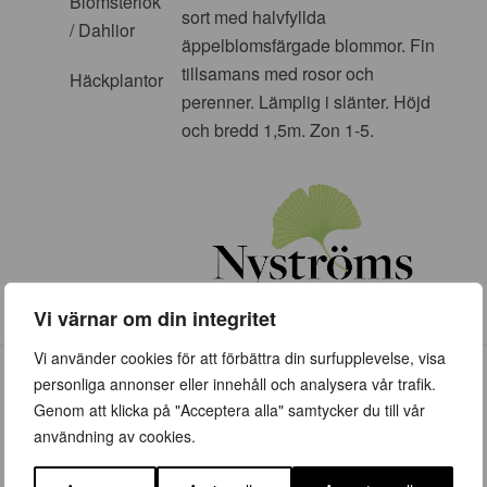
Blomsterlök
sort med halvfyllda
/ Dahlior
äppelblomsfärgade blommor. Fin
tillsamans med rosor och
Häckplantor
perenner. Lämplig i slänter. Höjd
och bredd 1,5m. Zon 1-5.
Vi värnar om din integritet
Vi använder cookies för att förbättra din surfupplevelse, visa
personliga annonser eller innehåll och analysera vår trafik.
Genom att klicka på "Acceptera alla" samtycker du till vår
användning av cookies.
ÖPPETTIDER