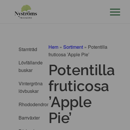
Hem
»
Sortiment
»
Potentilla
Stamträd
fruticosa ’Apple Pie’
Lövfällande
Potentilla
buskar
fruticosa
Vintergröna
lövbuskar
’Apple
Rhododendron
Pie’
Barrväxter