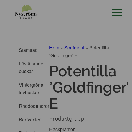
Hem
»
Sortiment
»
Potentilla
Stamträd
’Goldfinger’ E
Lövfällande
Potentilla
buskar
’Goldfinger’
Vintergröna
lövbuskar
E
Rhododendron
Produktgrupp
Barrväxter
Häckplantor