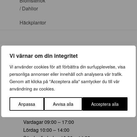
Blomsterlök
/ Dahlior
Häckplantor
Vi värnar om din integritet
ÖPPETTIDER
Vi använder cookies för att förbättra din surfupplevelse, visa
personliga annonser eller innehåll och analysera vår trafik.
Vår (23 mars – 28 juni)
Genom att klicka på "Acceptera alla" samtycker du till vår
Vardagar 09:00 – 19:00
användning av cookies.
Lördag 10:00 – 16:00
Söndag/helgdag 10:00 – 16:00
Anpassa
Avvisa alla
Acceptera alla
Sommar (29 juni – 16 aug)
Vardagar 09:00 – 17:00
Lördag 10:00 – 14:00