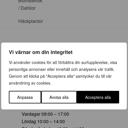
Blomsterlök
/ Dahlior
Häckplantor
Vi värnar om din integritet
ÖPPETTIDER
Vi använder cookies för att förbättra din surfupplevelse, visa
personliga annonser eller innehåll och analysera vår trafik.
Vår (23 mars – 28 juni)
Genom att klicka på "Acceptera alla" samtycker du till vår
Vardagar 09:00 – 19:00
användning av cookies.
Lördag 10:00 – 16:00
Söndag/helgdag 10:00 – 16:00
Anpassa
Avvisa alla
Acceptera alla
Sommar (29 juni – 16 aug)
Vardagar 09:00 – 17:00
Lördag 10:00 – 14:00