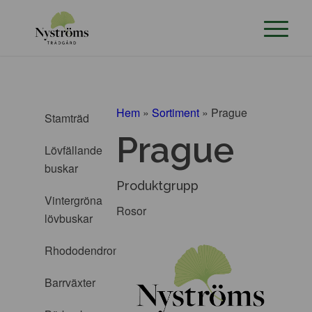
Hem
»
Sortiment
»
Prague
Stamträd
Prague
Lövfällande
buskar
Produktgrupp
Vintergröna
Rosor
lövbuskar
Rhododendron
Barrväxter