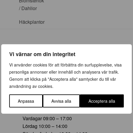
Blomsterlök
/ Dahlior
Häckplantor
Vi värnar om din integritet
ÖPPETTIDER
Vi använder cookies för att förbättra din surfupplevelse, visa
personliga annonser eller innehåll och analysera vår trafik.
Vår (23 mars – 28 juni)
Genom att klicka på "Acceptera alla" samtycker du till vår
Vardagar 09:00 – 19:00
användning av cookies.
Lördag 10:00 – 16:00
Söndag/helgdag 10:00 – 16:00
Anpassa
Avvisa alla
Acceptera alla
Sommar (29 juni – 16 aug)
Vardagar 09:00 – 17:00
Lördag 10:00 – 14:00