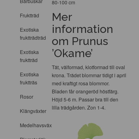
Bärbuskar
80-100 cm
Mer
Fruktträd
information
Exotiska
fruktträdträd
om Prunus
’Okame’
Exotiska
fruktträd
Tät, välformad, klotformad till oval
Exotiska
krona. Trädet blommar tidigt i april
fruktträs
med kraftigt rosa blommor.
Bladen får orangeröd höstfärg.
Rosor
Höjd 5-6 m. Passar bra till den
lilla trädgården. Zon 1-4.
Klängväxter
Medelhavsväxter