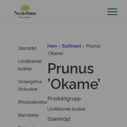
Hem
»
Sortiment
»
Prunus
Stamträd
’Okame’
Lövfällande
Prunus
buskar
’Okame’
Vintergröna
lövbuskar
Produktgrupp
Rhododendron
Lövfällande buskar
Barrväxter
Stamhöjd