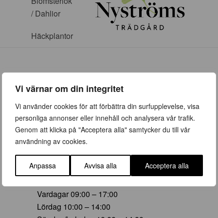
Blomsterlök
/ Dahlior
Häckplantor
Vi värnar om din integritet
ÖPPETTIDER
Vi använder cookies för att förbättra din surfupplevelse, visa
personliga annonser eller innehåll och analysera vår trafik.
Vår (23 mars – 28 juni)
Genom att klicka på "Acceptera alla" samtycker du till vår
Vardagar 09:00 – 19:00
användning av cookies.
Lördag 10:00 – 16:00
Söndag/helgdag 10:00 – 16:00
Anpassa
Avvisa alla
Acceptera alla
Sommar (29 juni – 16 aug)
Vardagar 09:00 – 17:00
Lördag 10:00 – 14:00