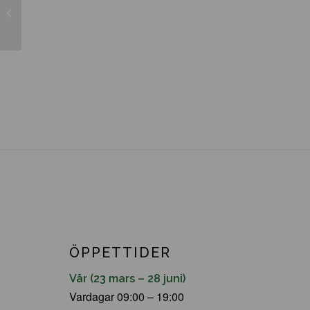
Prunus persica ’Roter
Wienbergfirsich’
ÖPPETTIDER
Vår (23 mars – 28 juni)
Vardagar 09:00 – 19:00