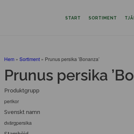
START
SORTIMENT
TJ
Hem
»
Sortiment
»
Prunus persika ’Bonanza’
Prunus persika ’B
Produktgrupp
perikor
Svenskt namn
dvärgpersika
Stamhöjd