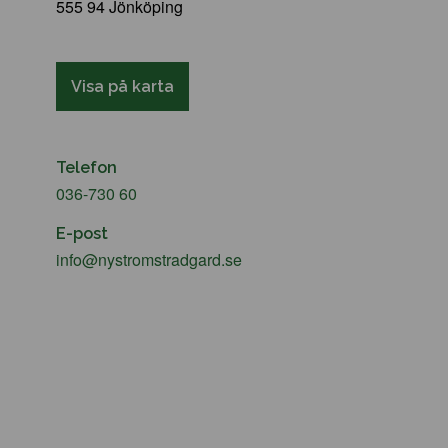
555 94 Jönköping
Visa på karta
Telefon
036-730 60
E-post
info@nystromstradgard.se