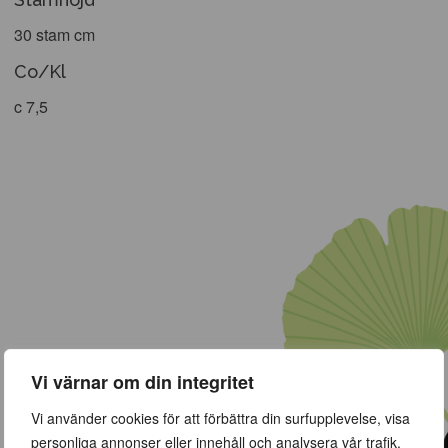
30 stam cm
Co/Kl
c 7,5
Vi värnar om din integritet
Vi använder cookies för att förbättra din surfupplevelse, visa
personliga annonser eller innehåll och analysera vår trafik.