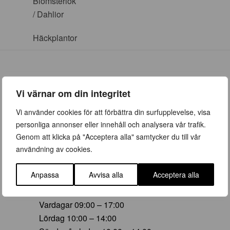
Blomsterlök
/ Dahlior
Häckplantor
Vi värnar om din integritet
ÖPPETTIDER
Vi använder cookies för att förbättra din surfupplevelse, visa
personliga annonser eller innehåll och analysera vår trafik.
Vår (23 mars – 28 juni)
Genom att klicka på "Acceptera alla" samtycker du till vår
Vardagar 09:00 – 19:00
användning av cookies.
Lördag 10:00 – 16:00
Söndag/helgdag 10:00 – 16:00
Anpassa
Avvisa alla
Acceptera alla
Sommar (29 juni – 16 aug)
Vardagar 09:00 – 17:00
Lördag 10:00 – 14:00