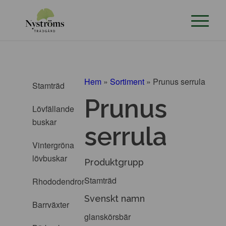
Hem
»
Sortiment
»
Prunus serrula
Stamträd
Prunus
Lövfällande
buskar
serrula
Vintergröna
lövbuskar
Produktgrupp
Stamträd
Rhododendron
Svenskt namn
Barrväxter
glanskörsbär