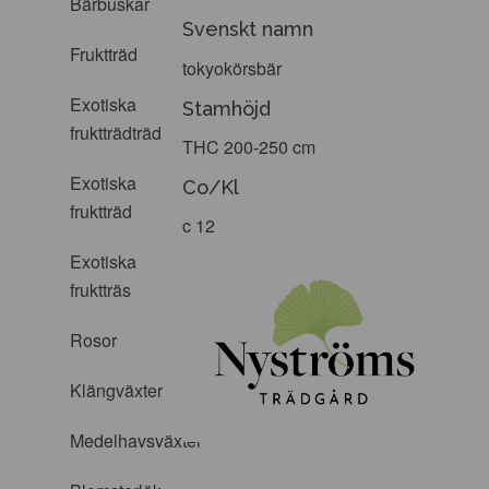
Bärbuskar
Svenskt namn
Fruktträd
tokyokörsbär
Exotiska
Stamhöjd
fruktträdträd
THC 200-250 cm
Exotiska
Co/Kl
fruktträd
c 12
Exotiska
fruktträs
Rosor
Klängväxter
Medelhavsväxter