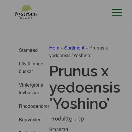
Hem
»
Sortiment
»
Prunus x
Stamträd
yedoensis ’Yoshino’
Lövfällande
Prunus x
buskar
yedoensis
Vintergröna
lövbuskar
’Yoshino’
Rhododendron
Produktgrupp
Barrväxter
Stamträd