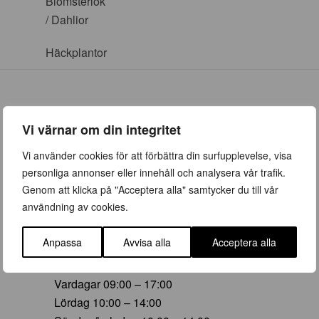
Blomsterlök
/ Dahlior
Häckplantor
Vi värnar om din integritet
ÖPPETTIDER
Vi använder cookies för att förbättra din surfupplevelse, visa
personliga annonser eller innehåll och analysera vår trafik.
Vår (23 mars – 28 juni)
Genom att klicka på "Acceptera alla" samtycker du till vår
Vardagar 09:00 – 19:00
användning av cookies.
Lördag 10:00 – 16:00
Söndag/helgdag 10:00 – 16:00
Anpassa
Avvisa alla
Acceptera alla
Sommar (29 juni – 16 aug)
Vardagar 09:00 – 17:00
Lördag 10:00 – 14:00