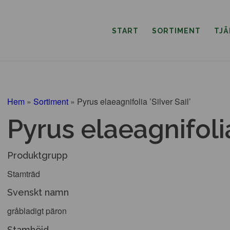
START
SORTIMENT
TJ
Hem
»
Sortiment
»
Pyrus elaeagnifolia ’Silver Sail’
Pyrus elaeagnifolia 
Produktgrupp
Stamträd
Svenskt namn
gråbladigt päron
Stamhöjd