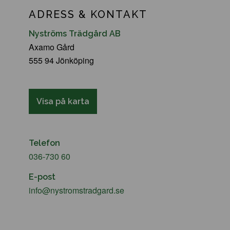
ADRESS & KONTAKT
Nyströms Trädgård AB
Axamo Gård
555 94 Jönköping
Visa på karta
Telefon
036-730 60
E-post
info@nystromstradgard.se