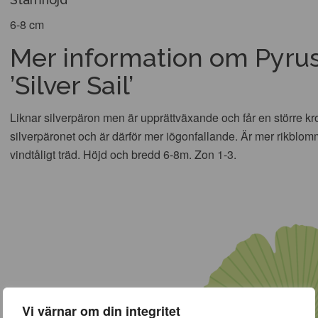
6-8 cm
Mer information om Pyrus
’Silver Sail’
Liknar silverpäron men är upprättväxande och får en större kr
silverpäronet och är därför mer iögonfallande. Är mer rikblo
vindtåligt träd. Höjd och bredd 6-8m. Zon 1-3.
Vi värnar om din integritet