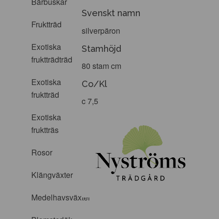
Bärbuskar
Svenskt namn
Fruktträd
silverpäron
Exotiska
Stamhöjd
fruktträdträd
80 stam cm
Exotiska
Co/Kl
fruktträd
c 7,5
Exotiska
fruktträs
Rosor
Klängväxter
Medelhavsväxter