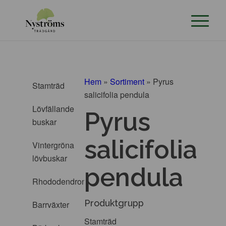
Hem
»
Sortiment
»
Pyrus
Stamträd
salicifolia pendula
Lövfällande
Pyrus
buskar
salicifolia
Vintergröna
lövbuskar
pendula
Rhododendron
Produktgrupp
Barrväxter
Stamträd