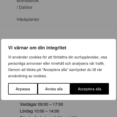
Blomsterlök
/ Dahlior
Häckplantor
Vi värnar om din integritet
ÖPPETTIDER
Vi använder cookies för att förbättra din surfupplevelse, visa
personliga annonser eller innehåll och analysera vår trafik.
Vår (23 mars – 28 juni)
Genom att klicka på "Acceptera alla" samtycker du till vår
Vardagar 09:00 – 19:00
användning av cookies.
Lördag 10:00 – 16:00
Söndag/helgdag 10:00 – 16:00
Anpassa
Avvisa alla
Acceptera alla
Sommar (29 juni – 16 aug)
Vardagar 09:00 – 17:00
Lördag 10:00 – 14:00