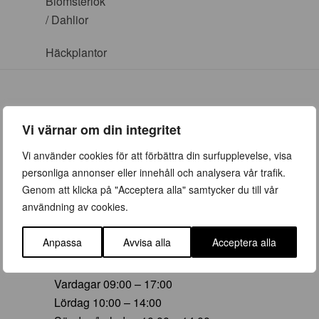
Blomsterlök
/ Dahlior
Häckplantor
Vi värnar om din integritet
ÖPPETTIDER
Vi använder cookies för att förbättra din surfupplevelse, visa
personliga annonser eller innehåll och analysera vår trafik.
Vår (23 mars – 28 juni)
Genom att klicka på "Acceptera alla" samtycker du till vår
Vardagar 09:00 – 19:00
användning av cookies.
Lördag 10:00 – 16:00
Söndag/helgdag 10:00 – 16:00
Anpassa
Avvisa alla
Acceptera alla
Sommar (29 juni – 16 aug)
Vardagar 09:00 – 17:00
Lördag 10:00 – 14:00