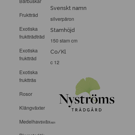
Bärbuskar
Svenskt namn
Fruktträd
silverpäron
Exotiska
Stamhöjd
fruktträdträd
150 stam cm
Exotiska
Co/Kl
fruktträd
c 12
Exotiska
fruktträs
Rosor
Klängväxter
Medelhavsväxter