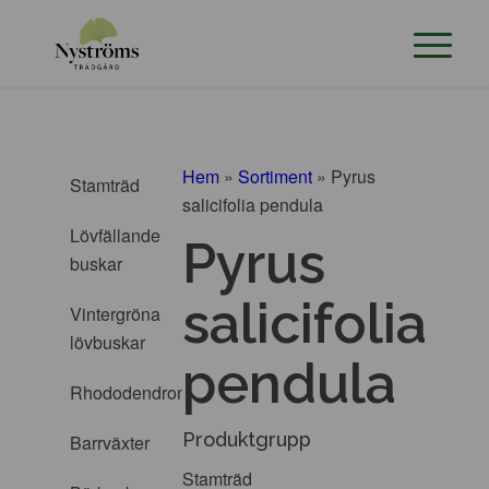
Hem
»
Sortiment
»
Pyrus
Stamträd
salicifolia pendula
Lövfällande
Pyrus
buskar
salicifolia
Vintergröna
lövbuskar
pendula
Rhododendron
Produktgrupp
Barrväxter
Stamträd