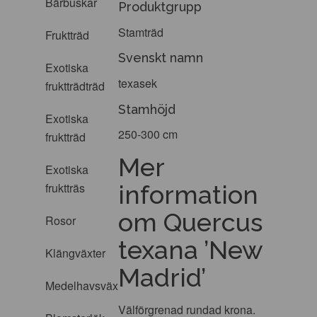
Bärbuskar
Produktgrupp
Stamträd
Fruktträd
Svenskt namn
Exotiska
texasek
fruktträdträd
Stamhöjd
Exotiska
250-300 cm
fruktträd
Mer
Exotiska
information
fruktträs
om Quercus
Rosor
texana ’New
Klängväxter
Madrid’
Medelhavsväxter
Välförgrenad rundad krona.