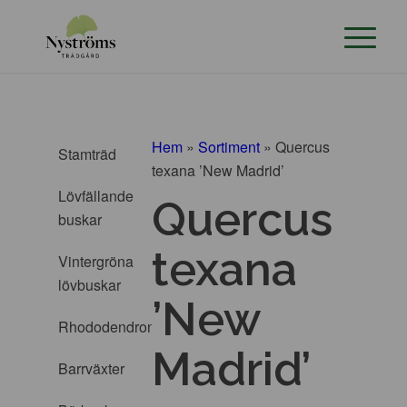
Hem
»
Sortiment
»
Quercus
Stamträd
texana ’New Madrid’
Lövfällande
Quercus
buskar
texana
Vintergröna
lövbuskar
’New
Rhododendron
Madrid’
Barrväxter