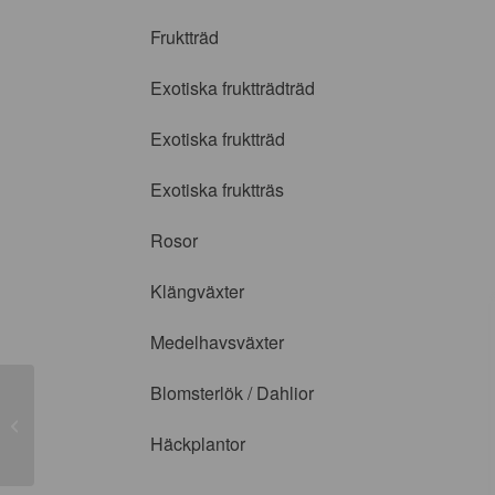
Fruktträd
Exotiska fruktträdträd
Exotiska fruktträd
Exotiska fruktträs
Rosor
Klängväxter
Medelhavsväxter
Blomsterlök / Dahlior
Fulton’s Strawberry surprise’
Häckplantor