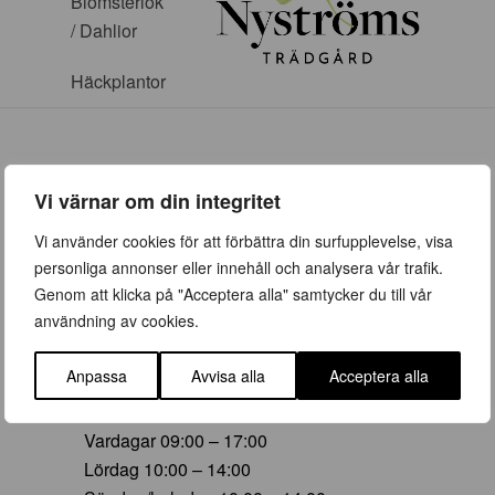
Blomsterlök
/ Dahlior
Häckplantor
Vi värnar om din integritet
ÖPPETTIDER
Vi använder cookies för att förbättra din surfupplevelse, visa
personliga annonser eller innehåll och analysera vår trafik.
Vår (23 mars – 28 juni)
Genom att klicka på "Acceptera alla" samtycker du till vår
Vardagar 09:00 – 19:00
användning av cookies.
Lördag 10:00 – 16:00
Söndag/helgdag 10:00 – 16:00
Anpassa
Avvisa alla
Acceptera alla
Sommar (29 juni – 16 aug)
Vardagar 09:00 – 17:00
Lördag 10:00 – 14:00