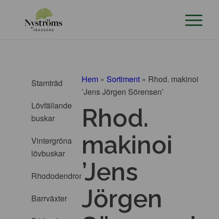
Hem
»
Sortiment
»
Rhod. makinoi
Stamträd
’Jens Jörgen Sörensen’
Lövfällande
Rhod.
buskar
makinoi
Vintergröna
lövbuskar
’Jens
Rhododendron
Jörgen
Barrväxter