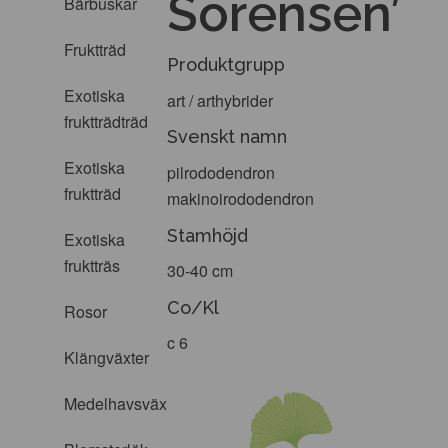
Sörensen’
Bärbuskar
Fruktträd
Produktgrupp
Exotiska
art / arthybrider
fruktträdträd
Svenskt namn
Exotiska
pilrododendron
fruktträd
makinoirododendron
Stamhöjd
Exotiska
fruktträs
30-40 cm
Co/Kl
Rosor
c 6
Klängväxter
Medelhavsväxter